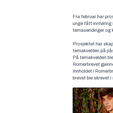
Fra februar har pr
unge fått innførin
temasendinger og k
Prosjektet har ska
temakvelden på på
På temakvelden ble
Romerbrevet gjennom
Innholdet i Romerbr
brevet ble skrevet 