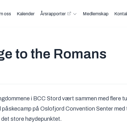
m oss
Kalender
Årsrapporter
Medlemskap
Konta
Open Årsrapporter menu
e to the Romans
ngdommene i BCC Stord vært sammen med flere t
 til påskecamp på Oslofjord Convention Senter me
det store høydepunktet.