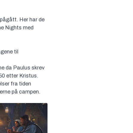
pågått. Her har de
ame Nights med
gene til
ne da Paulus skrev
50 etter Kristus.
lser fra tiden
agerne på campen.