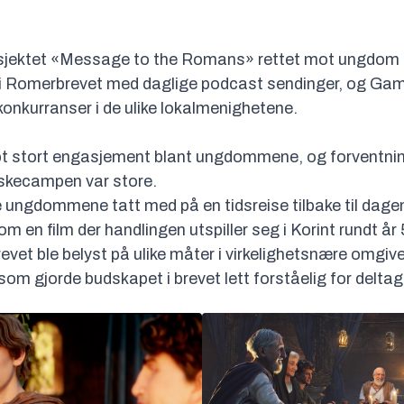
osjektet «Message to the Romans» rettet mot ungdom 
g i Romerbrevet med daglige podcast sendinger, og G
onkurranser i de ulike lokalmenighetene.
pt stort engasjement blant ungdommene, og forventnin
skecampen var store.
 ungdommene tatt med på en tidsreise tilbake til dage
 en film der handlingen utspiller seg i Korint rundt år 
evet ble belyst på ulike måter i virkelighetsnære omgive
i som gjorde budskapet i brevet lett forståelig for delt