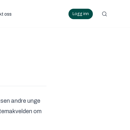
kt oss
Logg inn
usen andre unge
d temakvelden om