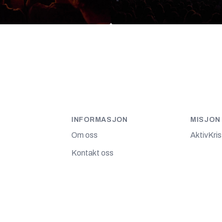
INFORMASJON
MISJON
Om oss
AktivKri
Kontakt oss